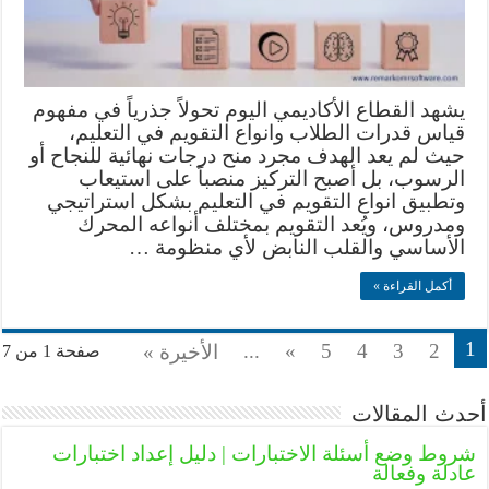
يشهد القطاع الأكاديمي اليوم تحولاً جذرياً في مفهوم
قياس قدرات الطلاب وانواع التقويم في التعليم،
حيث لم يعد الهدف مجرد منح درجات نهائية للنجاح أو
الرسوب، بل أصبح التركيز منصباً على استيعاب
وتطبيق انواع التقويم في التعليم بشكل استراتيجي
ومدروس، ويُعد التقويم بمختلف أنواعه المحرك
الأساسي والقلب النابض لأي منظومة …
أكمل القراءة »
1
...
»
5
4
3
2
الأخيرة »
صفحة 1 من 7
أحدث المقالات
شروط وضع أسئلة الاختبارات | دليل إعداد اختبارات
عادلة وفعالة