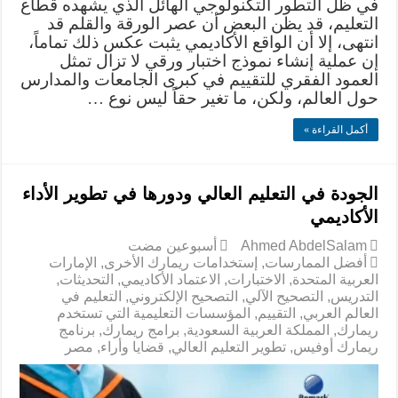
في ظل التطور التكنولوجي الهائل الذي يشهده قطاع
التعليم، قد يظن البعض أن عصر الورقة والقلم قد
انتهى، إلا أن الواقع الأكاديمي يثبت عكس ذلك تماماً،
إن عملية إنشاء نموذج اختبار ورقي لا تزال تمثل
العمود الفقري للتقييم في كبرى الجامعات والمدارس
حول العالم، ولكن، ما تغير حقاً ليس نوع …
أكمل القراءة »
الجودة في التعليم العالي ودورها في تطوير الأداء
الأكاديمي
Ahmed AbdelSalam
‏أسبوعين مضت
أفضل الممارسات
,
إستخدامات ريمارك الأخرى
,
الإمارات
العربية المتحدة
,
الاختبارات
,
الاعتماد الأكاديمي
,
التحديثات
,
التدريس
,
التصحيح الآلي
,
التصحيح الإلكتروني
,
التعليم في
العالم العربي
,
التقييم
,
المؤسسات التعليمية التي تستخدم
ريمارك
,
المملكة العربية السعودية
,
برامج ريمارك
,
برنامج
ريمارك أوفيس
,
تطوير التعليم العالي
,
قضايا وأراء
,
مصر