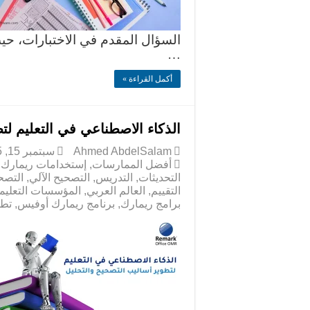
السؤال المقدم في الاختبارات، حيث
…
أكمل القراءة »
الذكاء الاصطناعي في التعليم لت
Ahmed AbdelSalam
سبتمبر 15, 2025
أفضل الممارسات
,
إستخدامات ريمارك 
التحديثات
,
التدريس
,
التصحيح الآلي
,
التصح
التقييم
,
العالم العربي
,
المؤسسات التعليمي
برامج ريمارك
,
برنامج ريمارك أوفيس
,
تطو