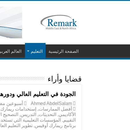
الصفحة الرئيسية
التعليم
العالم العرب
قضايا وأراء
الجودة في التعليم العالي ودورها
Ahmed AbdelSalam
‏أسبوعين م
أفضل الممارسات
,
إستخدامات ريمارك 
الأكاديمي
,
التحديثات
,
التدريس
,
التصحيح ال
التقييم
,
المؤسسات التعليمية التي تستخد
برنامج ريمارك أوفيس
,
تطوير التعليم العا