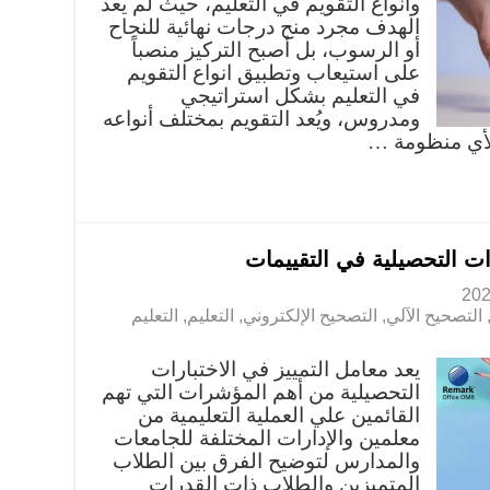
وانواع التقويم في التعليم، حيث لم يعد
الهدف مجرد منح درجات نهائية للنجاح
أو الرسوب، بل أصبح التركيز منصباً
على استيعاب وتطبيق انواع التقويم
في التعليم بشكل استراتيجي
ومدروس، ويُعد التقويم بمختلف أنواعه
لأي منظومة …
ات التحصيلية في التقييمات
التصحيح الآلي
,
التصحيح الإلكتروني
,
التعليم
,
التعليم
يعد معامل التمييز في الاختبارات
التحصيلية من أهم المؤشرات التي تهم
القائمين علي العملية التعليمية من
معلمين والإدارات المختلفة للجامعات
والمدارس لتوضيح الفرق بين الطلاب
المتميزين والطلاب ذات القدرات