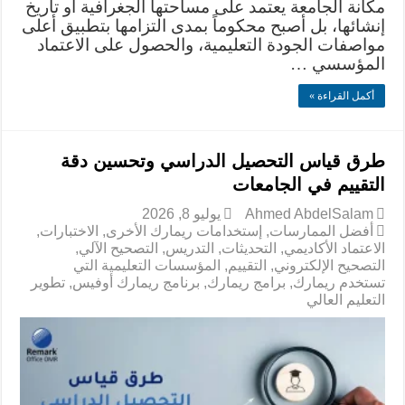
مكانة الجامعة يعتمد على مساحتها الجغرافية أو تاريخ
إنشائها، بل أصبح محكوماً بمدى التزامها بتطبيق أعلى
مواصفات الجودة التعليمية، والحصول على الاعتماد
المؤسسي …
أكمل القراءة »
طرق قياس التحصيل الدراسي وتحسين دقة
التقييم في الجامعات
Ahmed AbdelSalam
يوليو 8, 2026
أفضل الممارسات
,
إستخدامات ريمارك الأخرى
,
الاختبارات
,
الاعتماد الأكاديمي
,
التحديثات
,
التدريس
,
التصحيح الآلي
,
التصحيح الإلكتروني
,
التقييم
,
المؤسسات التعليمية التي
تستخدم ريمارك
,
برامج ريمارك
,
برنامج ريمارك أوفيس
,
تطوير
التعليم العالي