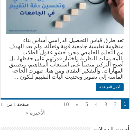
تعد طرق قياس التحصيل الدراسي أساس بناء
منظومة تعليمية جامعية قوية وفعالة، ولم يعد الهدف
من التعليم الجامعي مجرد حشو عقول الطلاب
بالمعلومات النظرية واختبار قدرتهم على حفظها، بل
أصبح التركيز منصباً على استيعاب المفاهيم، وتطبيق
المهارات، والتفكير النقدي ومن هنا، ظهرت الحاجة
الماسة إلى تطوير وتحديث آليات التقييم لتكون …
أكمل القراءة »
1
...
10
»
5
4
3
2
صفحة 1 من 11
الأخيرة »
أحدث المقالات