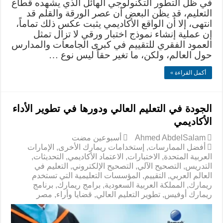
في ظل التطور التكنولوجي الهائل الذي يشهده قطاع
التعليم، قد يظن البعض أن عصر الورقة والقلم قد
انتهى، إلا أن الواقع الأكاديمي يثبت عكس ذلك تماماً،
إن عملية إنشاء نموذج اختبار ورقي لا تزال تمثل
العمود الفقري للتقييم في كبرى الجامعات والمدارس
حول العالم، ولكن، ما تغير حقاً ليس نوع …
أكمل القراءة »
الجودة في التعليم العالي ودورها في تطوير الأداء
الأكاديمي
Ahmed AbdelSalam
‏أسبوعين مضت
أفضل الممارسات
,
إستخدامات ريمارك الأخرى
,
الإمارات
العربية المتحدة
,
الاختبارات
,
الاعتماد الأكاديمي
,
التحديثات
,
التدريس
,
التصحيح الآلي
,
التصحيح الإلكتروني
,
التعليم في
العالم العربي
,
التقييم
,
المؤسسات التعليمية التي تستخدم
ريمارك
,
المملكة العربية السعودية
,
برامج ريمارك
,
برنامج
ريمارك أوفيس
,
تطوير التعليم العالي
,
قضايا وأراء
,
مصر