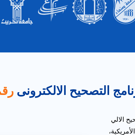
امج التصحيح الالكترونى
رقم
 التصحيح الالي
ختبارات الورقية من شركة Gravic الأمريكية،