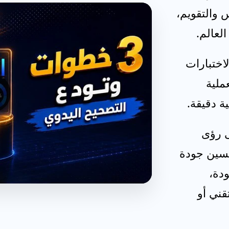
القياس والتقويم،
لاختبارات
ملية
ية دقيقة.
ى رؤى
تحسين جودة
ودة،
قني أو