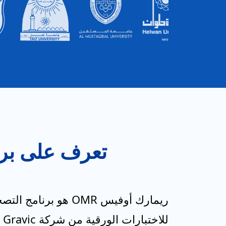
تعرف على برن
ريمارك أوفيس OMR هو برنامج
للا