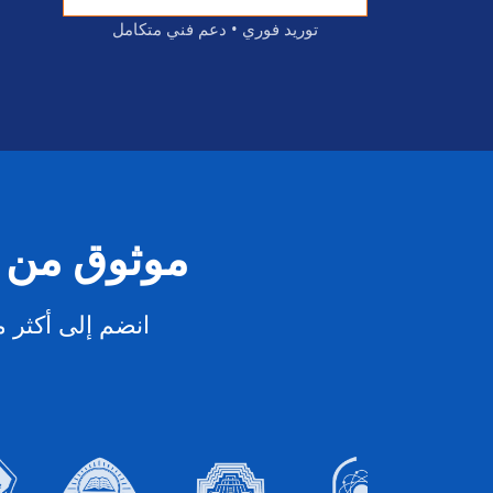
توريد فوري • دعم فني متكامل
موثوق من
انضم إلى أكثر من 100,000 مؤسسة تعتمد على برنامج التصحيح ال