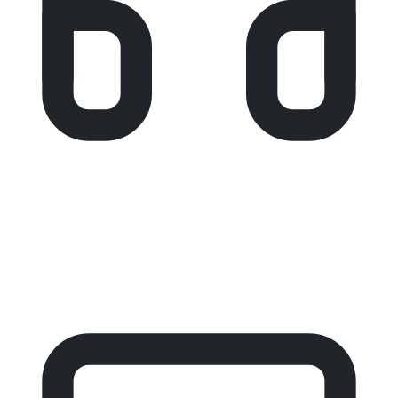
الدعم الفني
للمساعدة في التثبيت، التفعيل، إعداد النماذج، معالجة
الأوراق، التقارير، أو حل أي مشكلة فنية.
ahmed.farouk@remarkoffice.com