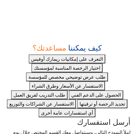
فني؟ أرسل لنا طلبك، وسيتواصل معك الفريق
المختص خلال يوم عمل واحد.
+35
عاماً من الخبرة
+100,000
مؤسسة تعليمية
+130
دولة حول العالم
كيف يمكننا
مساعدتك؟
التعرف على إمكانيات ريمارك أوفيس
اختيار الرخصة المناسبة لمؤسستك
طلب عرض توضيحي مخصص للمؤسسة
الاستفسار عن الأسعار وطرق الشراء
الحصول على الدعم الفني
طلب التدريب لفريق العمل
تجديد الرخصة أو ترقيتها
الاستفسار عن الشراكات والتوزيع
أي استفسارات عامة أخرى
أرسل استفسارك
املأ النموذج التالي، وسيتواصل معك القسم المختص خلال يوم