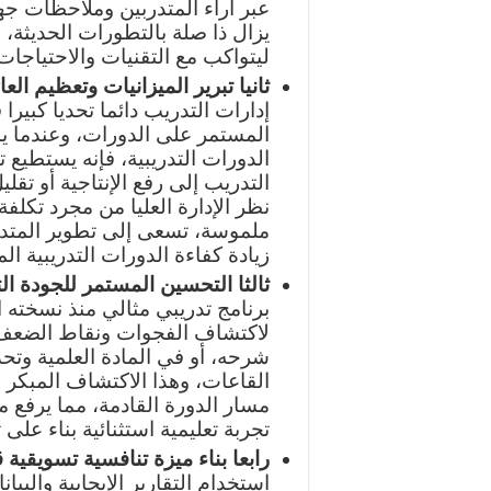
عبر آراء المتدربين وملاحظات جه
يزال ذا صلة بالتطورات الحديثة، 
ليتواكب مع التقنيات والاحتياجات
ثانيا تبرير الميزانيات وتعظيم ال
إدارات التدريب دائما تحديا كبيرا 
المستمر على الدورات، وعندما يمت
الدورات التدريبية، فإنه يستطيع
التدريب إلى رفع الإنتاجية أو تقل
نظر الإدارة العليا من مجرد تكلفة
ملموسة، تسعى إلى تطوير المتدر
زيادة كفاءة الدورات التدريبية ال
ثالثا التحسين المستمر للجودة الت
برنامج تدريبي مثالي منذ نسخته ال
لاكتشاف الفجوات ونقاط الضعف
شرحه، أو في المادة العلمية وتحد
القاعات، وهذا الاكتشاف المبكر 
مسار الدورة القادمة، مما يرفع
تجربة تعليمية استثنائية بناء على
رابعا بناء ميزة تنافسية تسويقية 
استخدام التقارير الإيجابية والبي