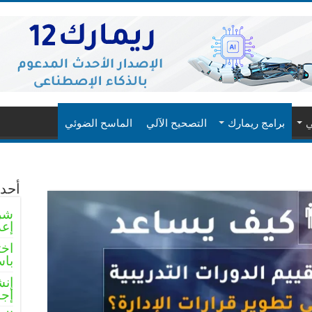
ي
برامج ريمارك
التصحيح الآلي
الماسح الضوئي
أحدث
شرو
إعد
اخت
باس
إنش
إجا