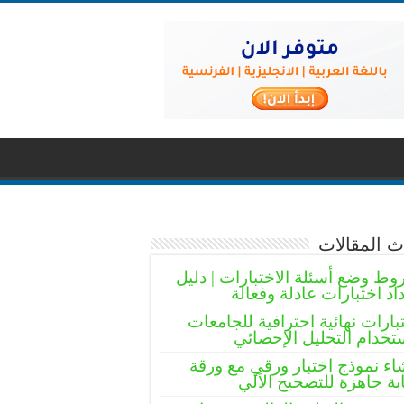
 المقالات
ط وضع أسئلة الاختبارات | دليل
اد اختبارات عادلة وفعالة
بارات نهائية احترافية للجامعات
تخدام التحليل الإحصائي
اء نموذج اختبار ورقي مع ورقة
بة جاهزة للتصحيح الآلي