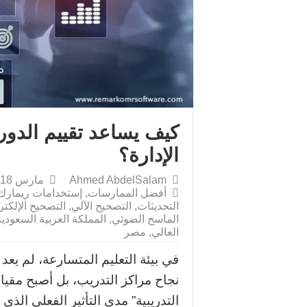
كيف يساعد تقييم الدور
الإدارة؟
Ahmed AbdelSalam
مارس 18, 2026
أفضل الممارسات
,
إستخدامات ريمارك
التحديثات
,
التصحيح الآلي
,
التصحيح الإلكتر
الماسح الضوئي
,
المملكة العربية السعودية
العالي
,
مصر
في بيئة التعليم المتسارعة، لم يعد
نجاح مراكز التدريب، بل أصبح مقي
التدريبية” مدى التأثير الفعلي الذي