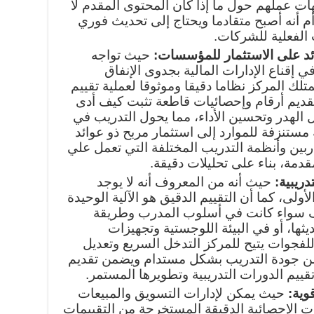
ات عملهم حول ما إذا كان المحتوى المقدم لا
أم أنه أصبح متقادما ويحتاج إلى تحديث فوري
 الفعلية للشركات.
عائد على الاستثمار للمؤسسات:
حيث تواجه
في إقناع الإدارات المالية بجدوى الإنفاق
لك المركز نظاما دقيقا وموثوقا لعملية تقييم
 تقديم أرقام وإحصائيات قاطعة تثبت كيف أدى
يل الهدر وتحسين الأداء، مما يحول التدريب في
 مستنزفة للموارد إلى استثمار مربح ذو عوائد
بين وأنظمة التدريب المختلفة التي تعمل علي
مقدمة، بناء على تحليلات دقيقة.
دريبية:
حيث أنه من المعروف أنه لا يوجد
أولى، كما أن التقييم الدقيق هو الآلية الوحيدة
 سواء كانت في أسلوب المدرب وطريقة
يثها، أو في البيئة اللوجستية وتجهيزات
للفجوات يتيح للمركز التدخل السريع وتعديل
 من جودة التدريب بشكل مستدام ويضمن تقديم
 تقييم الدورات التدريبية وتطويرها المستمر.
قوية:
حيث يمكن لإدارات التسويق والمبيعات
انات الإحصائية الدقيقة المستخرجة من التقييمات