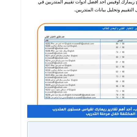
والمؤسسات التعليمية بشكل عام هو برنامج ريمارك أوفيس أحد أفضل أدوات تقييم المتدربين في 
لتقييم وتحليل بيانات المتدربين.