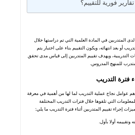
هي عملية قياس مستوى التحصيل العلمي  لدى المتدربين في المادة العلمية التي تم دراستها خلال 
فترة محددة سواء كانت تلك الفترة خلال التدريب أو بعد انتهائه، ويكون التقييم بناء على اختبار يتم 
وضعه بمعرفة القائمين على إدارة المؤسسات التدريبية، ويهدف تقييم المتدربين إلى قياس مدى تحقق 
لمتدرب للمنهج المدروس.
اء فترة التدريب
إن  تقييم المتدربين أثناء فترة التدريب من أهم عوامل نجاح عملية التدريب لما لها من أهمية في معرفة 
مستوى المتدربين الفعلي ومدى تحصيلهم للمعلومات التي تلقوها خلال فترات التدريب المختلفة 
زات إجراء تقييم المتدربين أثناء فترة التدريب ما يلي:
وتقييمه أولا بأول.