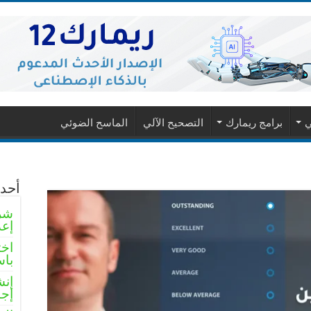
ي
برامج ريمارك
التصحيح الآلي
الماسح الضوئي
أحدث
شرو
إعد
اخت
باس
إنش
إجا