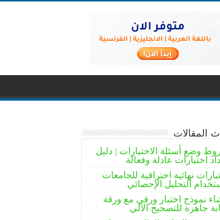
 المقالات
ط وضع أسئلة الاختبارات | دليل
اد اختبارات عادلة وفعالة
بارات نهائية احترافية للجامعات
تخدام التحليل الإحصائي
اء نموذج اختبار ورقي مع ورقة
بة جاهزة للتصحيح الآلي