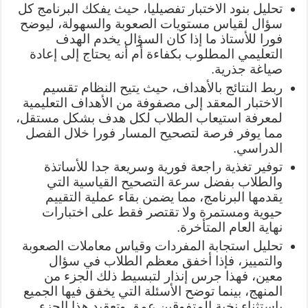
تحليل بنود الاختبار تفصيليا، حيث يفكك البرنامج كل
سؤال لقياس مستويات الصعوبة والسهولة، ليوضح
فورا للأستاذ ما إذا كان السؤال يخدم الهدف
التعليمي المطلوب بكفاءة أم أنه يحتاج إلى إعادة
صياغة جذرية.
ربط النتائج بالأهداف، حيث يتيح النظام تقسيم
الاختبار المعقد إلى مصفوفة من الأهداف التعليمية
لمعرفة استيعاب الطلاب لكل هدف بشكل مستقل،
مما يوفر فرصة لتصحيح المسار فورا خلال الفصل
الدراسي.
توفير تغذية راجعة فورية وسريعة جدا للأساتذة
والطلاب بفضل سرعة التصحيح القياسية التي
يقدمها البرنامج، مما يضمن بقاء عملية التقييم
حيوية ومستمرة ولا تقتصر فقط على اختبارات
نهاية العام المتأخرة.
تحليل استجابة المفردات وقياس معاملات الصعوبة
والتمييز، فإذا أخفق معظم الطلاب في سؤال
معين، فهذا جرس إنذار لتبسيط ذلك الجزء من
المنهج، بينما توضح الأسئلة التي يخفق فيها الجميع
باستثناء نخبة المتفوقين عمق وتعقيد هذا الجزء