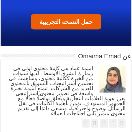
حمل النسخه التجريبية
عن Omaima Emad
أميمة عماد هي كاتبة محتوى أولى في
ريمارك الشرق الأوسط . لديها سنوات
من الخبرة ككاتبة محتوى، وساهمت في
تحسين استراتيجيات التسويق بالمحتوى
للعديد من الشركات. تتمتع أميمة بخبرة
واسعة في تطوير محتوى استراتيجي
يعزز هوية العلامات التجارية ويخلق تواصلًا فعالًا مع
الجمهور المستهدف. تؤمن بأهمية الكلمات في نقل
الرسائل بوضوح واحترافية، وتسعى دائمًا إلى تقديم
محتوى متميز يلبي احتياجات العملاء.