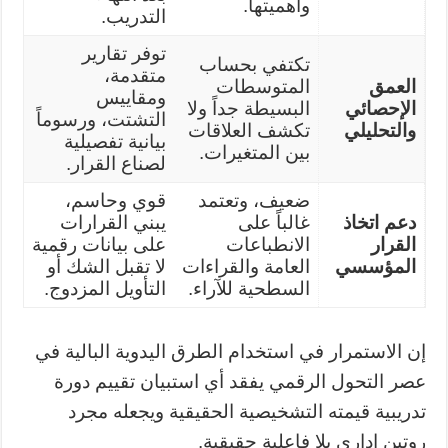
وأهميتها.
التدريب.
توفر تقارير
تكتفي بحساب
متقدمة،
العمق
المتوسطات
ومقاييس
الإحصائي
البسيطة جداً ولا
التشتت، ورسوماً
والتحليلي
تكشف العلاقات
بيانية تفصيلية
بين المتغيرات.
لصناع القرار.
ضعيف، وتعتمد
قوي وحاسم،
دعم اتخاذ
غالباً على
يبني القرارات
القرار
الانطباعات
على بيانات رقمية
المؤسسي
العامة والقراءات
لا تقبل الشك أو
السطحية للآراء.
التأويل المزدوج.
إن الاستمرار في استخدام الطرق اليدوية البالية في
عصر التحول الرقمي يفقد أي استبيان تقييم دورة
تدريبية قيمته التشخيصية الحقيقية ويجعله مجرد
روتين إداري بلا فاعلية حقيقية.