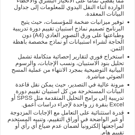
مما يقضي تماماً على الانحياز البشري والأخطاء
الواردة أثناء النقل اليدوي للمعلومات إلى جداول
البيانات المعقدة.
توفير ميزانيات ضخمة للمؤسسات، حيث يتيح
البرنامج تصميم نماذج استبيان تقييم دورة تدريبية
وطباعتها على ورق التصوير العادي (A4) دون
الحاجة لشراء استبيانات أو نماذج مخصصة باهظة
الثمن.
استخراج فوري لتقارير إحصائية متكاملة تشمل
تحليل بنود الاستبيان، ونسب الإجابات، والرسوم
البيانية التوضيحية بمجرد الانتهاء من عملية المسح
الضوئي مباشرة.
مرونة عالية في التصدير، حيث يمكن نقل قاعدة
البيانات المستخرجة من كل استبيان تقييم دورة
تدريبية إلى برامج التحليل المتقدمة مثل SPSS أو
Excel بنقرة زر واحدة لإجراء دراسات أعمق.
قدرة استثنائية على التعامل مع الإجابات المزدوجة
أو غير الواضحة في أوراق التقييم، وتنبيه المستخدم
لمراجعتها إلكترونياً لضمان عدم ضياع أي رأي أو
تقييم هام.