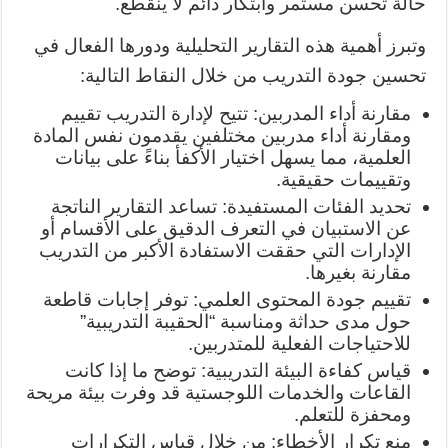
حالة تحسن مستمر وابتكار دائم لا ينقطع.
وتبرز أهمية هذه التقارير التحليلية ودورها الفعال في
تحسين جودة التدريب من خلال النقاط التالية:
مقارنة أداء المدربين: تتيح لإدارة التدريب تقييم
ومقارنة أداء مدربين مختلفين يقدمون نفس المادة
العلمية، مما يسهل اختيار الأكفأ بناءً على بيانات
وتقييمات حقيقية.
تحديد الفئات المستفيدة: تساعد التقارير الناتجة
عن الاستبيان في التعرف الدقيق على الأقسام أو
الإدارات التي حققت الاستفادة الأكبر من التدريب
مقارنة بغيرها.
تقييم جودة المحتوى العلمي: توفر إجابات قاطعة
حول مدى حداثة ومناسبة “الحقيبة التدريبية”
للاحتياجات الفعلية للمتدربين.
قياس كفاءة البيئة التدريبية: توضح ما إذا كانت
القاعات والخدمات اللوجستية قد وفرت بيئة مريحة
ومحفزة للتعلم.
منع تكرار الأخطاء: من خلال قياس التكرارات