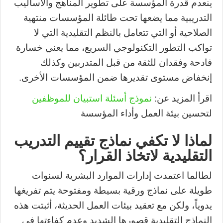
ينعدم قدرة المؤسسة على تطوير المناهج والأساليب
التدريبية مما يضعها تحت طائلة المؤسسات منتهية
الصلاحية أو التي تتعامل بالنظم التقليدية التي لا
تواكب التطور التكنولوجي السريع، مما يعني خسارة
فادحة وفقدان للثقة من قبل المتدربين وكذلك
إنخفاض مستوى تقديرها ضمن المؤسسات الأخرى.
اقرأ المزيد عن:
نموذج أسئلة استبيان للموظفين
لتحسين بيئة العمل وأداء المؤسسة
لماذا لا تكفي نماذج تقييم التدريب
التقليدية لاتخاذ القرار؟
لطالما اعتمدت إدارات الموارد البشرية لسنوات
طويلة على نماذج ورقية بسيطة ومفتوحة يتم تفريغها
يدوياً، ولكن مع تعقيد بيئات العمل الحديثة، أثبتت هذه
النماذج التقليدية قصورها الشديد وعدم كفاءتها في