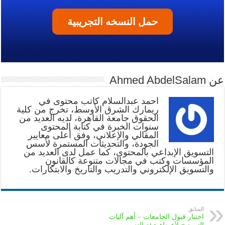
حمل النسخه التجريبية
عن Ahmed AbdelSalam
أحمد عبدالسلام كاتب محتوى في
ريمارك الشرق الأوسط، تخرج من كلية
الحقوق جامعة القاهرة، لديه العديد من
سنوات الخبرة في كتابة المحتوى
المقالي والإعلاني، وفق أعلى معايير
الجودة، والتحديثات المستمرة لأسس
التسويق الإبداعي بالمحتوى، كما عمل لدى العديد من
المؤسسات وكتب في مجالات متنوعة كالقانون
والتسويق الإلكتروني والتدريب والتاريخ والابتكارات.
السابق
اختبار قبول الجامعات – أهم آليات