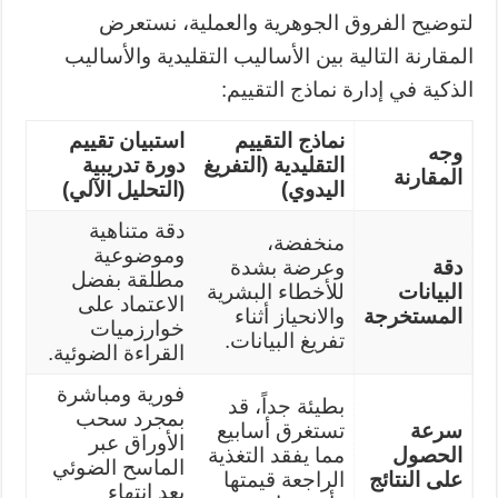
لتوضيح الفروق الجوهرية والعملية، نستعرض
المقارنة التالية بين الأساليب التقليدية والأساليب
الذكية في إدارة نماذج التقييم:
نماذج التقييم
استبيان تقييم
وجه
التقليدية (التفريغ
دورة تدريبية
المقارنة
اليدوي)
(التحليل الآلي)
دقة متناهية
منخفضة،
وموضوعية
دقة
وعرضة بشدة
مطلقة بفضل
البيانات
للأخطاء البشرية
الاعتماد على
المستخرجة
والانحياز أثناء
خوارزميات
تفريغ البيانات.
القراءة الضوئية.
فورية ومباشرة
بطيئة جداً، قد
بمجرد سحب
سرعة
تستغرق أسابيع
الأوراق عبر
الحصول
مما يفقد التغذية
الماسح الضوئي
على النتائج
الراجعة قيمتها
بعد انتهاء