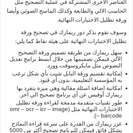
العناصر الأخرى المشتركة في عملية التصحيح مثل
الحاسب الالي والطابعة وكذلك الماسح الضوئي وأيضا
ورقة تظليل الاختبارات النهائية.
وسوف نقوم بذكر دور ريمارك في تصحيح ورقة
تظليل الاختبارات النهائية على هيئة نقاط كما يلي:
سهل ريمارك من طريقة تصميم ورقة التصحيح
الآلي فيمكن تصميمها من خلال أبسط برامج تعديل
النصوص مثل مايكروسوفت وورد.
إمكانية تقسيم ورقة البابل شيت بأي شكل ترغب
به المؤسسة التعليمية، بدون أي قيود.
امكانية اضافة اسئلة مقالية وهي ميزة يتفرد بها
ريمارك أوفيس عن أي برنامج تصحيح الي اخر.
طور تقنيات متقدمة مدمجة لقراءة ورقة تظليل
الاختبارات النهائية مثل (omr – ocr – icr – image
– barcode).
عزز ريمارك من القدرة على سرعة قراءة النماذج
بشكل فائق فيمكن للبرنامج تصحيح أكثر من 5000