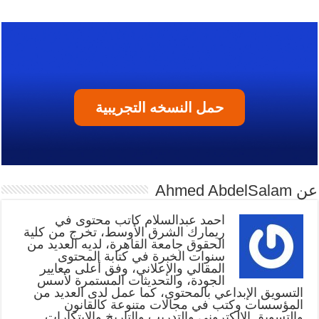
حمل النسخه التجريبية
عن Ahmed AbdelSalam
أحمد عبدالسلام كاتب محتوى في
ريمارك الشرق الأوسط، تخرج من كلية
الحقوق جامعة القاهرة، لديه العديد من
سنوات الخبرة في كتابة المحتوى
المقالي والإعلاني، وفق أعلى معايير
الجودة، والتحديثات المستمرة لأسس
التسويق الإبداعي بالمحتوى، كما عمل لدى العديد من
المؤسسات وكتب في مجالات متنوعة كالقانون
والتسويق الإلكتروني والتدريب والتاريخ والابتكارات.