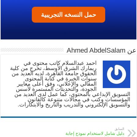
حمل النسخه التجريبية
عن Ahmed AbdelSalam
أحمد عبدالسلام كاتب محتوى في
ريمارك الشرق الأوسط، تخرج من كلية
الحقوق جامعة القاهرة، لديه العديد من
سنوات الخبرة في كتابة المحتوى
المقالي والإعلاني، وفق أعلى معايير
الجودة، والتحديثات المستمرة لأسس
التسويق الإبداعي بالمحتوى، كما عمل لدى العديد من
المؤسسات وكتب في مجالات متنوعة كالقانون
والتسويق الإلكتروني والتدريب والتاريخ والابتكارات.
السابق
دليل شامل لاستخدام نموذج إجابة