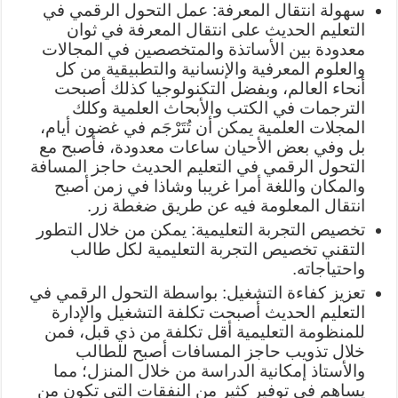
سهولة انتقال المعرفة: عمل التحول الرقمي في
التعليم الحديث على انتقال المعرفة في ثوان
معدودة بين الأساتذة والمتخصصين في المجالات
والعلوم المعرفية والإنسانية والتطبيقية من كل
أنحاء العالم، وبفضل التكنولوجيا كذلك أصبحت
الترجمات في الكتب والأبحاث العلمية وكلك
المجلات العلمية يمكن أن تُتَرْجَم في غضون أيام،
بل وفي بعض الأحيان ساعات معدودة، فأصبح مع
التحول الرقمي في التعليم الحديث حاجز المسافة
والمكان واللغة أمرا غريبا وشاذا في زمن أصبح
انتقال المعلومة فيه عن طريق ضغطة زر.
تخصيص التجربة التعليمية: يمكن من خلال التطور
التقني تخصيص التجربة التعليمية لكل طالب
واحتياجاته.
تعزيز كفاءة التشغيل: بواسطة التحول الرقمي في
التعليم الحديث أصبحت تكلفة التشغيل والإدارة
للمنظومة التعليمية أقل تكلفة من ذي قبل، فمن
خلال تذويب حاجز المسافات أصبح للطالب
والأستاذ إمكانية الدراسة من خلال المنزل؛ مما
يساهم في توفير كثير من النفقات التي تكون من