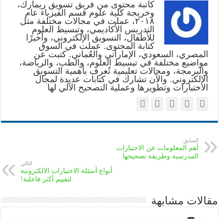
كاتبة محتوى من فريق تسويق ريمارك،
وخريجة كلية علوم قسم الفيزياء عام
٢٠١٨، عملت في مجالات مختلفة مثل
التدريس الأكاديمي، وتبسيط العلوم
للأطفال، التسويق الإلكتروني، وأخيرًا
كتابة المحتوى. عملت في السوق
المصري، السعودي، الإماراتي والعُماني. كتبت عن
مواضيع مختلفة في تبسيط العلوم، والطب، والرياضة،
والبرمجة، ومجالات تعليمية تُعرف بأهمية التسويق
الإلكتروني. والآن تشارك في كتابات عديدة لمجال
الاختبارات وتطويرها وعملية التصحيح الآلي لها
السابق
أهم المعلومات عن الاختبارات
المدرسية وطريقة تصحيحها
التالي
أنواع أسئلة الاختبارات الالكترونية
لتقييم أكثر فاعلية!
مقالات مشابهة