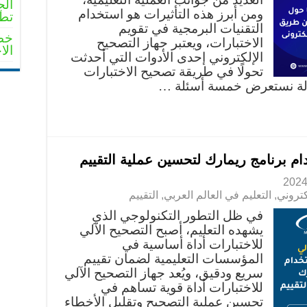
الج
ومن أبرز هذه التأثيرات هو استخدام
تطو
التقنيات البرمجية في تقويم
خطو
الاختبارات، ويعتبر جهاز التصحيح
الا
الإلكتروني إحدى الأدوات التي أحدثت
تحولًا في طريقة تصحيح الاختبارات
قالة نستعرض خمسة أسئلة …
دام برنامج ريمارك لتحسين عملية التقييم
كتروني
,
التعليم في العالم العربي
,
التقييم
في ظل التطور التكنولوجي الذي
يشهده التعليم، أصبح التصحيح الآلي
للاختبارات أداة أساسية في
المؤسسات التعليمية لضمان تقييم
سريع ودقيق، ويُعد جهاز التصحيح الآلي
للاختبارات أداة قوية تساهم في
تحسين عملية التصحيح وتقليل الأخطاء