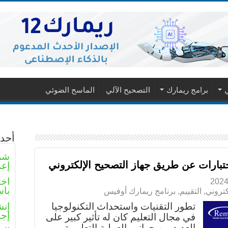
ي
برامج ريمارك
التصحيح الآلي
الماسح الضوئي
أحدث
شرو
إعد
اخت
باس
كتروني
,
التقييم
,
برنامج ريمارك أوفيس
تطور التقنيات واستحداث التكنولوجيا
إنش
إجا
في مجال التعليم كان له تأثير كبير على
العديد من جوانب العملية التعليمية،