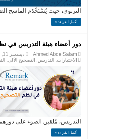
التربوي، حيث يُسْتَخْدَم الماسح ا
أكمل القراءة »
دور أعضاء هيئة التدريس في نظم
Ahmed AbdelSalam
ديسمبر 11, 2024
الاختبارات
,
التدريس
,
التصحيح الآلي
,
الت
التدريس، مُلقين الضوء على دورهم
أكمل القراءة »