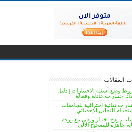
 المقالات
ط وضع أسئلة الاختبارات | دليل
اد اختبارات عادلة وفعالة
بارات نهائية احترافية للجامعات
تخدام التحليل الإحصائي
اء نموذج اختبار ورقي مع ورقة
بة جاهزة للتصحيح الآلي