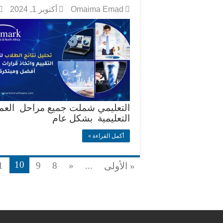
Omaima Emad
أكتوبر 1, 2024
التعليمي شملت جميع مراحل العملي
التعليمية بشكل عام
أكمل القراءة »
10
1
9
8
«
...
« الأولى