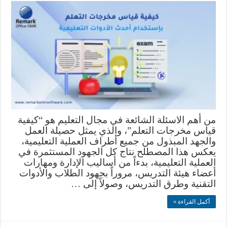
من أهم الاسئلة الشائعة في مجال التعليم هو “كيفية
قياس مخرجات التعلم”، والذي يمثل حصيلة العمل
والجهد المبذول من جميع أطراف العملية التعليمية،
يعكس هذا المصطلح نتاج كل الجهود المستثمرة في
العملية التعليمية، بدءاً من أساليب الإدارة ومهارات
أعضاء هيئة التدريس، مروراً بجهود الطلاب والأدوات
التقنية وطرق التدريس، وصولاً إلى …
أكمل القراءة »