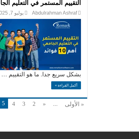
التقييم المستمر في التعليم الجامعي
Abdulrahman Ashraf
يوليو 7, 2025
بشكل سريع جدا. ما هو التقييم …
أكمل القراءة »
5
4
3
2
«
...
« الأولى