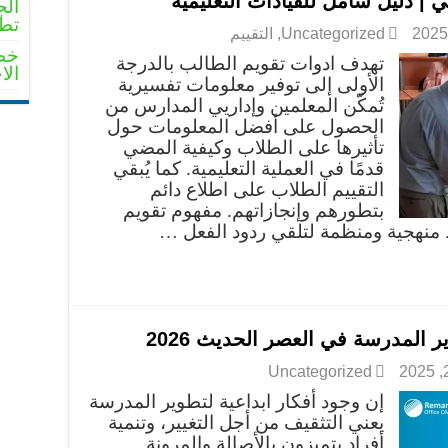
 | دليل شامل للقيادات التعليمية
الج
تطو
Uncategorized
,
التقييم
خطو
تهدف ادوات تقويم الطالب بالدرجة
الا
الأولى إلى توفير معلومات تفسيرية
تُمكّن المعلمين وإداريي المدارس من
الحصول على أفضل المعلومات حول
تأثيرها على الطلاب وكيفية المضي
قدمًا في العملية التعليمية. كما يُبقي
التقييم الطلاب على اطلاع دائم
بتطورهم وإنجازاتهم. مفهوم تقويم
 منهجية ومنظمة لتلقي ردود الفعل …
ر المدرسة في العصر الحديث 2026
Uncategorized
إن وجود أفكار ابداعية لتطوير المدرسة
يعني التثقيف من أجل التغيير، وتنمية
أفراد يتميزون بالأصالة والمرونة