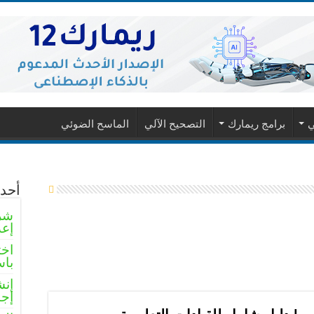
ي
برامج ريمارك
التصحيح الآلي
الماسح الضوئي
أحدث
شرو
إعد
اخت
باس
إنش
إجا