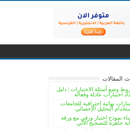
 المقالات
ط وضع أسئلة الاختبارات | دليل
اد اختبارات عادلة وفعالة
بارات نهائية احترافية للجامعات
تخدام التحليل الإحصائي
اء نموذج اختبار ورقي مع ورقة
بة جاهزة للتصحيح الآلي