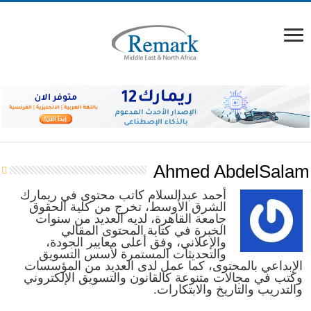
Ahmed AbdelSalam
أحمد عبدالسلام كاتب محتوى في ريمارك
الشرق الأوسط، تخرج من كلية الحقوق
جامعة القاهرة، لديه العديد من سنوات
الخبرة في كتابة المحتوى المقالي
والإعلاني، وفق أعلى معايير الجودة،
والتحديثات المستمرة لأسس التسويق
الإبداعي بالمحتوى، كما عمل لدى العديد من المؤسسات
وكتب في مجالات متنوعة كالقانون والتسويق الإلكتروني
والتدريب والتاريخ والابتكارات.