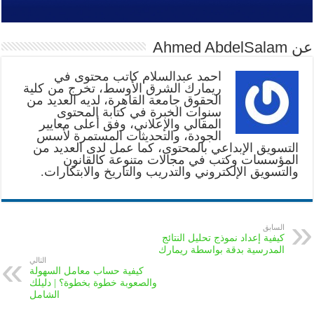
عن Ahmed AbdelSalam
أحمد عبدالسلام كاتب محتوى في
ريمارك الشرق الأوسط، تخرج من كلية
الحقوق جامعة القاهرة، لديه العديد من
سنوات الخبرة في كتابة المحتوى
المقالي والإعلاني، وفق أعلى معايير
الجودة، والتحديثات المستمرة لأسس
التسويق الإبداعي بالمحتوى، كما عمل لدى العديد من
المؤسسات وكتب في مجالات متنوعة كالقانون
والتسويق الإلكتروني والتدريب والتاريخ والابتكارات.
السابق
كيفية إعداد نموذج تحليل النتائج
المدرسية بدقة بواسطة ريمارك
التالي
كيفية حساب معامل السهولة
والصعوبة خطوة بخطوة؟ | دليلك
الشامل