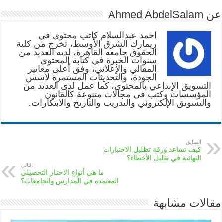
عن Ahmed AbdelSalam
أحمد عبدالسلام كاتب محتوى في
ريمارك الشرق الأوسط، تخرج من كلية
الحقوق جامعة القاهرة، لديه العديد من
سنوات الخبرة في كتابة المحتوى
المقالي والإعلاني، وفق أعلى معايير
الجودة، والتحديثات المستمرة لأسس
التسويق الإبداعي بالمحتوى، كما عمل لدى العديد من
المؤسسات وكتب في مجالات متنوعة كالقانون
والتسويق الإلكتروني والتدريب والتاريخ والابتكارات.
السابق
كيف تساعد ورقة تظليل الاختبارات
النهائية في تقليل الأخطاء؟
التالي
ما هي أنواع الاختبار التحصيلي
المعتمدة في المدارس والجامعات؟
مقالات مشابهة