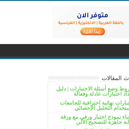
 المقالات
ط وضع أسئلة الاختبارات | دليل
اد اختبارات عادلة وفعالة
بارات نهائية احترافية للجامعات
تخدام التحليل الإحصائي
اء نموذج اختبار ورقي مع ورقة
بة جاهزة للتصحيح الآلي