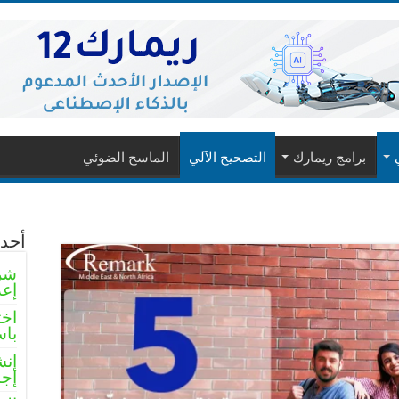
برامج ريمارك
التصحيح الآلي
الماسح الضوئي
أحدث
شرو
إعد
اخت
باس
إنش
إجا