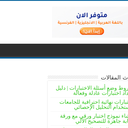
 المقالات
ط وضع أسئلة الاختبارات | دليل
اد اختبارات عادلة وفعالة
بارات نهائية احترافية للجامعات
تخدام التحليل الإحصائي
اء نموذج اختبار ورقي مع ورقة
بة جاهزة للتصحيح الآلي