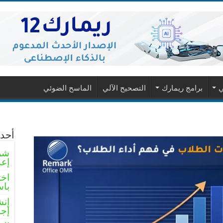
ي
برامج ريمارك
التصحيح الآلي
الماسح الضوئي
أحدث
شرو
إعد
اخت
باس
إنش
إجا