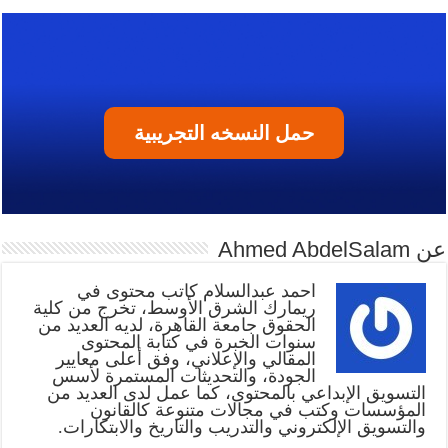
حمل النسخه التجريبية
عن Ahmed AbdelSalam
أحمد عبدالسلام كاتب محتوى في
ريمارك الشرق الأوسط، تخرج من كلية
الحقوق جامعة القاهرة، لديه العديد من
سنوات الخبرة في كتابة المحتوى
المقالي والإعلاني، وفق أعلى معايير
الجودة، والتحديثات المستمرة لأسس
التسويق الإبداعي بالمحتوى، كما عمل لدى العديد من
المؤسسات وكتب في مجالات متنوعة كالقانون
والتسويق الإلكتروني والتدريب والتاريخ والابتكارات.